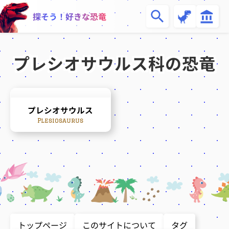
恐
博
探そう！好きな恐竜
竜
物
一
館
覧
プレシオサウルス科の恐竜
プレシオサウルス
Plesiosaurus
トップページ
このサイトについて
タグ