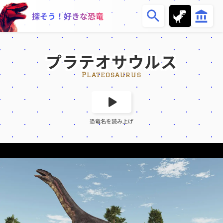
恐
博
探そう！好きな恐竜
竜
物
一
館
覧
プラテオサウルス
Plateosaurus