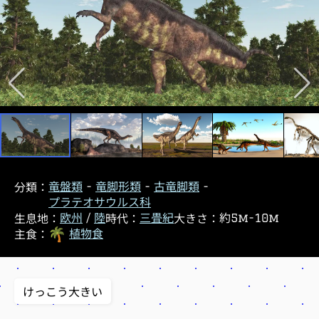
分類
竜盤類
竜脚形類
古竜脚類
プラテオサウルス科
生息地
時代
大きさ
欧州
陸
三畳紀
約5m-10m
主食
植物食
けっこう大きい