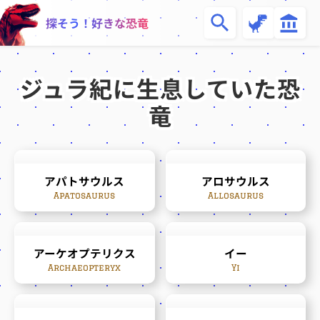
恐
博
探そう！好きな恐竜
竜
物
一
館
覧
ジュラ紀に生息していた恐
竜
アパトサウルス
アロサウルス
Apatosaurus
Allosaurus
アーケオプテリクス
イー
Archaeopteryx
Yi